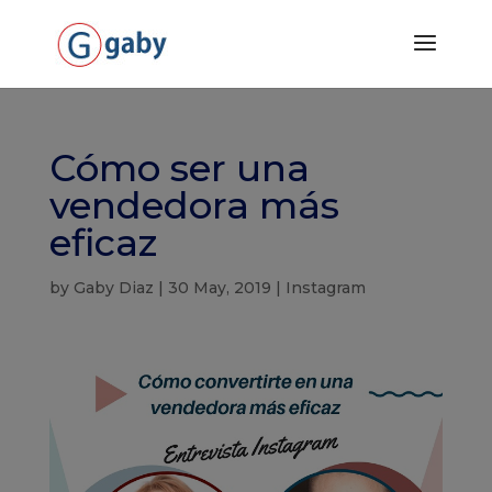
Cómo ser una
vendedora más
eficaz
by
Gaby Diaz
|
30 May, 2019
|
Instagram