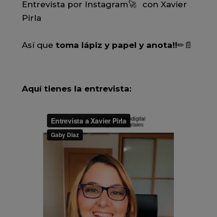
Entrevista por Instagram🚀⠀con Xavier
Pirla⠀⁣⠀⁣⠀⠀
⠀⠀
⠀⠀⁣⠀⁣⠀⠀
Así que
toma lápiz y papel y anota!!
✏📄
⁣⠀⁣⠀
Aquí tienes la entrevista:
⠀
⁣⠀⁣⠀⠀