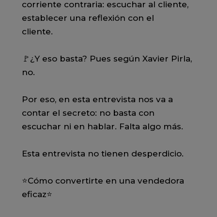
corriente contraria: escuchar al cliente,
establecer una reflexión con el
cliente.⠀⠀
⠀⠀
🚩¿Y eso basta? Pues según Xavier Pirla,
no.⠀⠀
⠀⠀
Por eso, en esta entrevista nos va a
contar el secreto: no basta con
escuchar ni en hablar. Falta algo más.⠀⠀
⠀⠀
Esta entrevista no tienen desperdicio.
⁣⠀⁣⠀⠀
⭐️Cómo convertirte en una vendedora
eficaz⁣⭐️⠀⁣⠀⠀
⁣⠀⁣⠀⠀