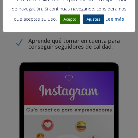
de navegación. Si continuas navegando, consideramos
Aprende a publicar contenido que
N
enamore a tus clientes y vuelvan por
que aceptas su uso.
Lee más
Acepto
Ajustes
más.
Aprende qué tomar en cuenta para
N
conseguir seguidores de calidad.