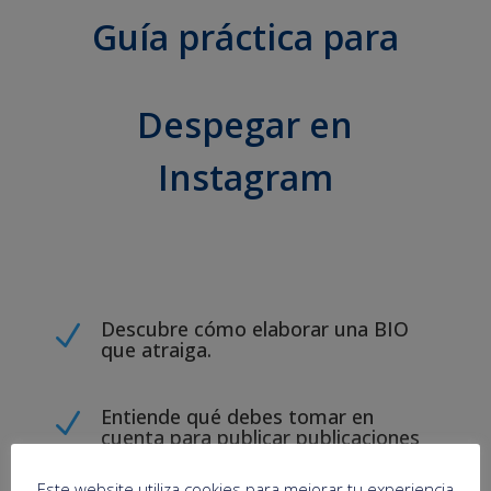
Guía práctica para
Despegar en
Instagram
Descubre cómo elaborar una BIO
N
que atraiga.
Entiende qué debes tomar en
N
cuenta para publicar publicaciones
de calidad que generen interacción.
Este website utiliza cookies para mejorar tu experiencia