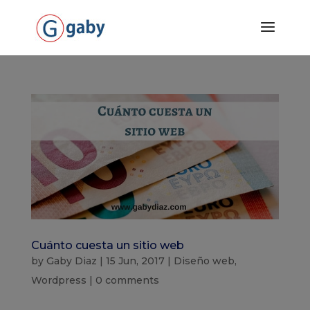
Cuánto cuesta un sitio web
by
Gaby Diaz
|
15 Jun, 2017
|
Diseño web
,
Wordpress
|
0 comments