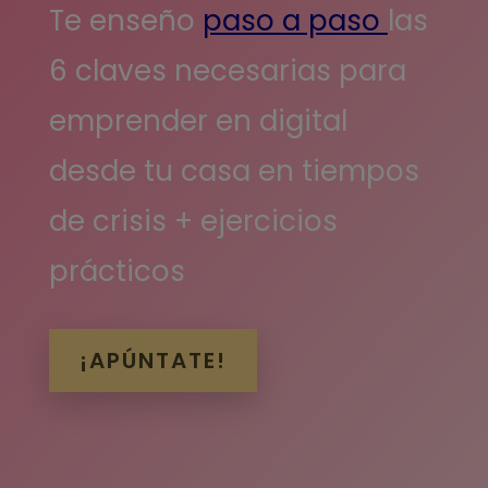
Te enseño
paso a paso
las
6 claves necesarias para
emprender en digital
desde tu casa en tiempos
de crisis + ejercicios
prácticos
¡APÚNTATE!