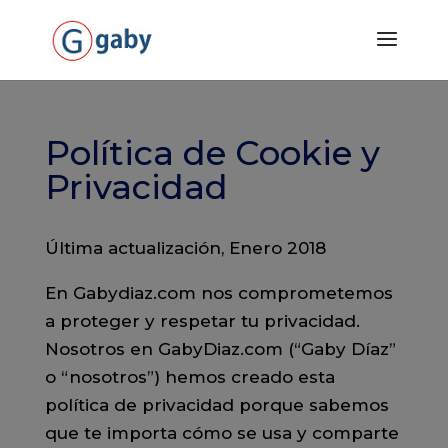
Política de Cookie y
Privacidad
Última actualización, Enero 2018
En Gabydiaz.com nos comprometemos
a proteger y respetar tu privacidad.
Nosotros en GabyDiaz.com (“Gaby Díaz”
o “nosotros”) hemos creado esta
política de privacidad porque sabemos
que te importa cómo se usa y comparte