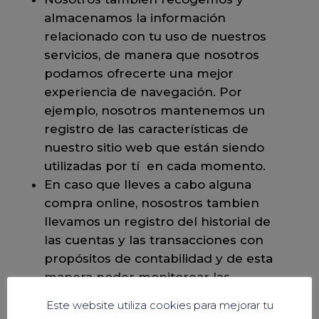
almacenamos la información
relacionado con tu uso de nuestros
servicios, de manera que nosotros
podamos ofrecerte una mejor
experiencia de navegación. Por
ejemplo, nosotros mantenemos un
registro de las características de
nuestro sitio web que están siendo
utilizadas por tí en cada momento.
En caso que lleves a cabo alguna
compra online, nosostros tambien
llevamos un registro del historial de
las cuentas y las transacciones con
propósitos de contabilidad y de esta
manera poder monitorear las
actividades de nuestro negocio.
Este website utiliza cookies para mejorar tu